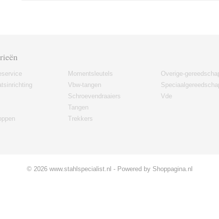
rieën
eservice
Momentsleutels
Overige-gereedscha
tsinrichting
Vbw-tangen
Speciaalgereedscha
Schroevendraaiers
Vde
Tangen
oppen
Trekkers
© 2026 www.stahlspecialist.nl - Powered by Shoppagina.nl