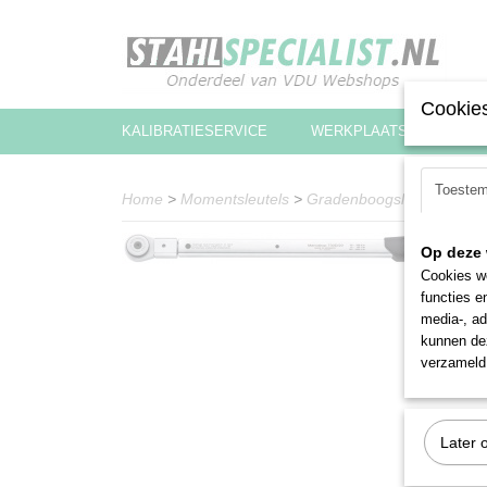
Cookies
KALIBRATIESERVICE
WERKPLAATSINRICHTIN
Toeste
Home
>
Momentsleutels
>
Gradenboogsleutels
>
Sta
Op deze 
Cookies wo
functies e
media-, ad
kunnen dez
verzameld 
Later 