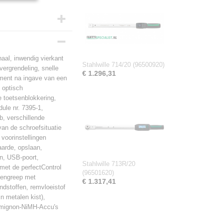
aal, inwendig vierkant
Stahlwille 714/20 (96500920)
ergrendeling, snelle
€ 1.296,31
m
moment na ingave van een
 optisch
 toetsenblokkering,
ule nr. 7395-1,
b, verschillende
van de schroefsituatie
 voorinstellingen
aarde, opslaan,
n, USB-poort,
Stahlwille 713R/20
 met de perfectControl
(96501620)
ntengreep met
€ 1.317,41
andstoffen, remvloeistof
In metalen kist),
k mignon-NiMH-Accu's