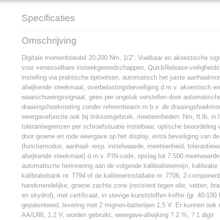
Specificaties
Productcode
96501820
Omschrijving
EAN code
4018754175659
Productcode leverancier
96501820
Digitale momentsleutel 20-200 Nm, 1/2''. Voelbaar en akoestische sign
Netto gewicht
1,66 Kg
voor verwisselbare insteekgereedschappen, QuickRelease-veiligheidsv
Afmetingen (l,b,h)
55,80 x 8,10 x 6,60 c
instelling via praktische tiptoetsen, automatisch het juiste aanhaal
afwijkende steekmaat, overbelastingsbeveiliging d.m.v. akoestisch en
waarschuwingssignaal, geen per ongeluk verstellen door automatische
draaiingshoekmeting zonder referentiearm m.b.v. de draaiingshoekmod
weergavefunctie ook bij linksomgebruik, meeteenheden: Nm, ft.lb, in.l
tolerantiegrenzen per schroefsituatie instelbaar, optische beoordeling 
door groene en rode weergave op het display, extra beveiliging van de
(functiemodus, aanhaal- resp. instelwaarde, meeteenheid, tolerantiew
afwijkende steekmaat) d.m.v. PIN-code, opslag tot 7.500 meetwaarde
automatische herinnering aan de volgende kalibratietermijn, kalibratie
kalibratiebank nr. 7794 of de kalibreerinstallatie nr. 7706, 2-compone
handvriendelijke, groene zachte zone (resistent tegen olie, vetten, br
en skydrol), met certificaat, in stevige kunststoffen koffer (gr. 40-100 
gepatenteerd, levering met 2 mignon-batteriijen 1,5 V. Er kunnen oo
AA/LR6, 1,2 V, worden gebruikt, weergave-afwijking ? 2 %, ? 1 digit