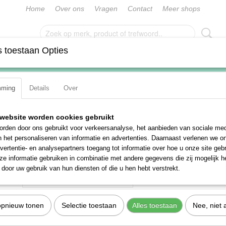
Home
Over ons
Vragen
Contact
Meer shops
 toestaan Opties
G
SLEUTELS
DOPPEN
IMPACTDOPPEN
MOMENT
mming
Details
Over
hlwille 730DR/20 (96501820)
Stahlwille 730DR/20 (965
website worden cookies gebruikt
rden door ons gebruikt voor verkeersanalyse, het aanbieden van sociale med
€ 622,27
n het personaliseren van informatie en advertenties. Daarnaast verlenen we o
(exclusief btw 21%)
vertentie- en analysepartners toegang tot informatie over hoe u onze site gebru
e informatie gebruiken in combinatie met andere gegevens die zij mogelijk 
Aantal
door uw gebruik van hun diensten of die u hen hebt verstrekt.
opnieuw tonen
Selectie toestaan
Alles toestaan
Nee, niet 
IN WINKELWAGEN