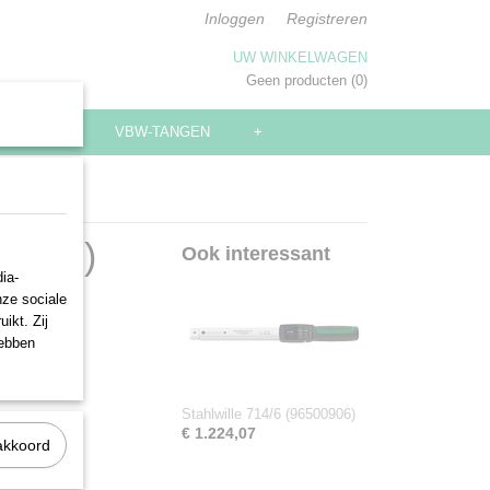
Inloggen
Registreren
UW WINKELWAGEN
Geen producten
(0)
SLEUTELS
VBW-TANGEN
+
01820)
Ook interessant
ia-
nze sociale
ikt. Zij
hebben
Stahlwille 714/6 (96500906)
€ 1.224,07
akkoord