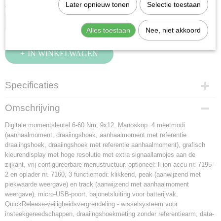
Later opnieuw tonen
Selectie toestaan
Aantal
Alles toestaan
Nee, niet akkoord
IN WINKELWAGEN
Specificaties
Productcode
Omschrijving
96500906
Digitale momentsleutel 6-60 Nm, 9x12, Manoskop. 4 meetmodi
EAN code
(aanhaalmoment, draaiingshoek, aanhaalmoment met referentie
4018754222810
draaiingshoek, draaiingshoek met referentie aanhaalmoment), grafisch
Productcode leverancier
kleurendisplay met hoge resolutie met extra signaallampjes aan de
96500906
zijkant, vrij configureerbare menustructuur, optioneel: li-ion-accu nr. 7195-
Netto gewicht
2 en oplader nr. 7160, 3 functiemodi: klikkend, peak (aanwijzend met
1,24 Kg
piekwaarde weergave) en track (aanwijzend met aanhaalmoment
Afmetingen (l,b,h)
weergave), micro-USB-poort, bajonetsluiting voor batterijvak,
56 x 8 x 7 cm
QuickRelease-veiligheidsvergrendeling - wisselsysteem voor
insteekgereedschappen, draaiingshoekmeting zonder referentiearm, data-