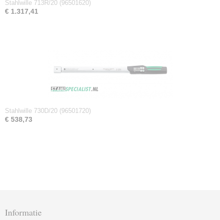
Stahlwille 713R/20 (96501620)
€ 1.317,41
Stahlwille 730D/20 (96501720)
€ 538,73
Informatie