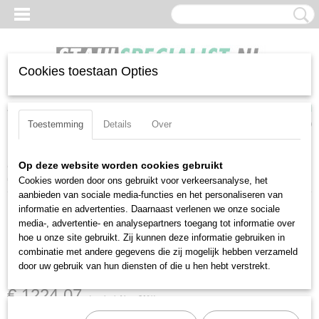
Cookies toestaan Opties
Inloggen
Registreren
UW WINKELWAGEN
Geen producten
(0)
Toestemming
Details
Over
Home
>
Momentsleutels
>
Gradenboogsleutels
>
Stahlwille 714/6
Op deze website worden cookies gebruikt
(96500906)
Cookies worden door ons gebruikt voor verkeersanalyse, het
aanbieden van sociale media-functies en het personaliseren van
informatie en advertenties. Daarnaast verlenen we onze sociale
media-, advertentie- en analysepartners toegang tot informatie over
hoe u onze site gebruikt. Zij kunnen deze informatie gebruiken in
combinatie met andere gegevens die zij mogelijk hebben verzameld
Stahlwille 714/6 (96500906)
door uw gebruik van hun diensten of die u hen hebt verstrekt.
€ 1224,07
(exclusief btw 21%)