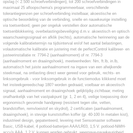
opslag (< 2.500 schroefverbindingen), tot 200 schroefverbindingen in
maximaal 25 afloopschema's programmeerbaar, verschillende
tolerantiegrenzen per schroefverbinding instelbaar, akoestische en
optische beoordeling van de verbinding, snelle en nauwkeurige instelling
via toetsenbord, geen per ongeluk verstellen door automatische
toetsenblokkering, overbelastingsbeveiliging d.m.v. akoestisch en optisch
waarschuwingssignaal en afklik (rechts), automatische herinnering aan de
volgende kalibratietermijn na tijdsinterval en/of het aantal belastingen,
volautomatische kalibratie en justering met de perfectControl kalibreer- en
justeerinstallatie nr. 7794-2 (aanhaalmoment) of nr. 7794-3
(aanhaalmoment en draaiingshoek), meeteenheden: Nm, ft.lb, in.lb,
automatisch het juiste aanhaalmoment na ingave van een afwijkende
steekmaat, na ontlasting direct weer gereed voor gebruik, rechts- en
linksomgebruik - voor linksomgebruik in de functiemodus klikkend moet
het insteekgereedschap 180? worden gedraaid, voelbaar en akoestisch
signaal, aanhaalmoment en draaiingshoek gelijktijdig zichtbaar, meting
onafhankelijk van het vastpakpunt (gr. 1, 2 en 4), veilige toepassing door
ergonomisch gevormde handgreep (resistent tegen olie, vetten,
brandstoffen, remvloeistof en skydrol), 2 certificaten (aanhaalmoment,
draaiingshoek), in stevige kunststoffen koffer (gr. 40-100 In metalen kist),
industrieel design, gepatenteerd, levering met Sensomaster software
Basic, USB-kabel, 4 potlood-batterijen AAA/LR03, 1,5 V. potlood-NiMH-
accu's AAA, 1,2 V, kunnen worden gebruikt, weergave-nauwkeurigheid