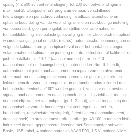
opslag (< 2.500 schroefverbindingen), tot 200 schroefverbindingen in
maximaal 25 afloopschema's programmeerbaar, verschillende
tolerantiegrenzen per schroefverbinding instelbaar, akoestische en
optische beoordeling van de verbinding, snelle en nauwkeurige instelling
via toetsenbord, geen per ongeluk verstellen door automatische
toetsenblokkering, overbelastingsbeveiliging d.m.v. akoestisch en optisch
waarschuwingssignaal en afklik (rechts), automatische herinnering aan de
volgende kalibratietermijn na tijdsinterval en/of het aantal belastingen,
volautomatische kalibratie en justering met de perfectControl kalibreer- en
justeerinstallatie nr. 7794-2 (aanhaalmoment) of nr. 7794-3
(aanhaalmoment en draaiingshoek), meeteenheden: Nm, ft.lb, in.lb,
automatisch het juiste aanhaalmoment na ingave van een afwijkende
steekmaat, na ontlasting direct weer gereed voor gebruik, rechts- en
linksomgebruik - voor linksomgebruik in de functiemodus klikkend moet
het insteekgereedschap 180? worden gedraaid, voelbaar en akoestisch
signaal, aanhaalmoment en draaiingshoek gelijktijdig zichtbaar, meting
onafhankelijk van het vastpakpunt (gr. 1, 2 en 4), veilige toepassing door
ergonomisch gevormde handgreep (resistent tegen olie, vetten,
brandstoffen, remvloeistof en skydrol), 2 certificaten (aanhaalmoment,
draaiingshoek), in stevige kunststoffen koffer (gr. 40-100 In metalen kist),
industrieel design, gepatenteerd, levering met Sensomaster software
Basic, USB-kabel, 4 potlood-batterijen AAA/LR03, 1,5 V. potlood-NiMH-