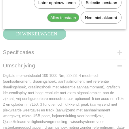
Later opnieuw tonen
Selectie toestaan
Aantal
Alles toestaan
Nee, niet akkoord
IN WINKELWAGEN
Specificaties
Productcode
Omschrijving
96500100
Digitale momentsleutel 100-1000 Nm, 22x28. 4 meetmodi
EAN code
(aanhaalmoment, draaiingshoek, aanhaalmoment met referentie
4018754222773
draaiingshoek, draaiingshoek met referentie aanhaalmoment), grafisch
Productcode leverancier
kleurendisplay met hoge resolutie met extra signaallampjes aan de
96500100
zijkant, vrij configureerbare menustructuur, optioneel: li-ion-accu nr. 7195-
Netto gewicht
2 en oplader nr. 7160, 3 functiemodi: klikkend, peak (aanwijzend met
9,08 Kg
piekwaarde weergave) en track (aanwijzend met aanhaalmoment
Afmetingen (l,b,h)
weergave), micro-USB-poort, bajonetsluiting voor batterijvak,
150 x 9,50 x 7 cm
QuickRelease-veiligheidsvergrendeling - wisselsysteem voor
insteekgereedschappen, draaiingshoekmeting zonder referentiearm, data-