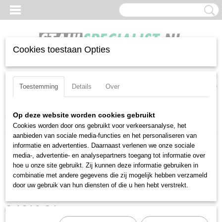
Cookies toestaan Opties
Inloggen
Registreren
UW WINKELWAGEN
Geen producten
(0)
Toestemming
Details
Over
Home
>
Momentsleutels
>
Gradenboogsleutels
>
Stahlwille
Op deze website worden cookies gebruikt
714/100 (96500100)
Cookies worden door ons gebruikt voor verkeersanalyse, het
aanbieden van sociale media-functies en het personaliseren van
informatie en advertenties. Daarnaast verlenen we onze sociale
media-, advertentie- en analysepartners toegang tot informatie over
Stahlwille 714/100
hoe u onze site gebruikt. Zij kunnen deze informatie gebruiken in
combinatie met andere gegevens die zij mogelijk hebben verzameld
(96500100)
door uw gebruik van hun diensten of die u hen hebt verstrekt.
€ 1810,84
(exclusief btw 21%)