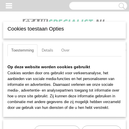
Cookies toestaan Opties
Inloggen
Registreren
UW WINKELWAGEN
Geen producten
(0)
Toestemming
Details
Over
Home
>
Tangen
>
Waterpomptangen
>
Stahlwille 65516175
Op deze website worden cookies gebruikt
(65516175)
Cookies worden door ons gebruikt voor verkeersanalyse, het
aanbieden van sociale media-functies en het personaliseren van
informatie en advertenties. Daarnaast verlenen we onze sociale
media-, advertentie- en analysepartners toegang tot informatie over
hoe u onze site gebruikt. Zij kunnen deze informatie gebruiken in
combinatie met andere gegevens die zij mogelijk hebben verzameld
door uw gebruik van hun diensten of die u hen hebt verstrekt.