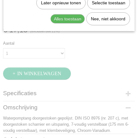
Stahlwille 65516175
Later opnieuw tonen
Selectie toestaan
(65516175)
Alles toestaan
Nee, niet akkoord
€ 17,13
(exclusief btw 21%)
Aantal
IN WINKELWAGEN
Specificaties
Productcode
Omschrijving
65516175
Waterpomptang doorgestoken gepolijst. DIN ISO 8976 (nr. 207 c), met
EAN code
doorgestoken scharnier en uitsparing, 7-voudig verstelbaar (175 mm 6-
4018754206353
voudig verstelbaar), met klembeveiliging, Chroom-Vanadium.
Productcode leverancier
65516175