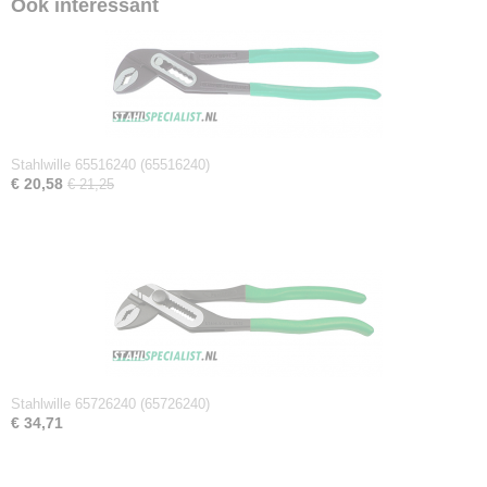
Ook interessant
Netto gewicht
0,17 Kg
Afmetingen (l,b,h)
17,50 x 4,40 x 1,30 cm
Stahlwille 65516240 (65516240)
€ 20,58
€ 21,25
Stahlwille 65726240 (65726240)
€ 34,71