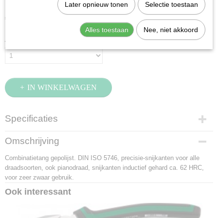
Later opnieuw tonen
Selectie toestaan
€ 27,03
(exclusief btw 21%)
Alles toestaan
Nee, niet akkoord
Aantal
IN WINKELWAGEN
Specificaties
Productcode
Omschrijving
65013180
Combinatietang gepolijst. DIN ISO 5746, precisie-snijkanten voor alle
EAN code
draadsoorten, ook pianodraad, snijkanten inductief gehard ca. 62 HRC,
4018754206056
voor zeer zwaar gebruik.
Productcode leverancier
65013180
Ook interessant
Netto gewicht
0,25 Kg