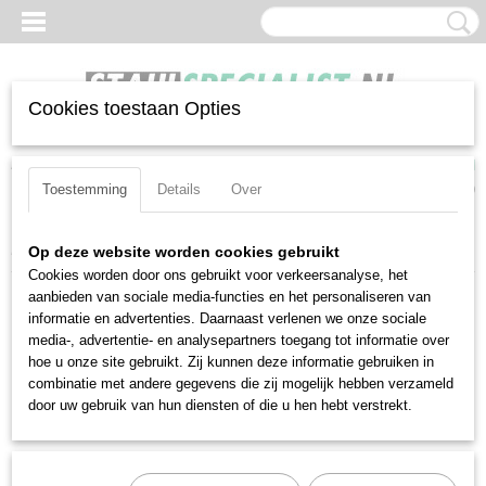
Cookies toestaan Opties
Inloggen
Registreren
UW WINKELWAGEN
Geen producten
(0)
Toestemming
Details
Over
Home
>
Tangen
>
Combinatietangen
>
Stahlwille 65013180
Op deze website worden cookies gebruikt
Cookies worden door ons gebruikt voor verkeersanalyse, het
aanbieden van sociale media-functies en het personaliseren van
informatie en advertenties. Daarnaast verlenen we onze sociale
media-, advertentie- en analysepartners toegang tot informatie over
hoe u onze site gebruikt. Zij kunnen deze informatie gebruiken in
combinatie met andere gegevens die zij mogelijk hebben verzameld
door uw gebruik van hun diensten of die u hen hebt verstrekt.
Stahlwille 65013180