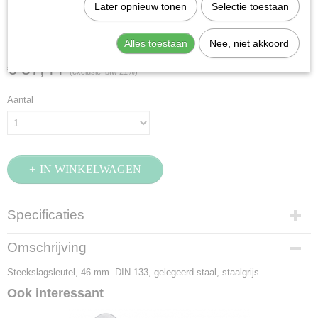
Stahlwille 4204-46
Later opnieuw tonen
Selectie toestaan
(42040046)
Alles toestaan
Nee, niet akkoord
€ 57,44
(exclusief btw 21%)
Aantal
IN WINKELWAGEN
Specificaties
Productcode
Omschrijving
42040046
Steekslagsleutel, 46 mm. DIN 133, gelegeerd staal, staalgrijs.
EAN code
4018754023707
Ook interessant
Productcode leverancier
42040046