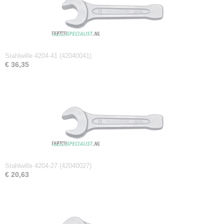
Netto gewicht
1,25 Kg
Afmetingen (l,b,h)
25,20 x 10 x 2,20 cm
Stahlwille 4204-41 (42040041)
€ 36,35
Stahlwille 4204-27 (42040027)
€ 20,63