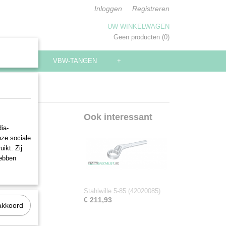
Inloggen
Registreren
UW WINKELWAGEN
Geen producten
(0)
SLEUTELS
VBW-TANGEN
+
)
Ook interessant
ia-
nze sociale
ikt. Zij
hebben
Stahlwille 5-85 (42020085)
€ 211,93
akkoord