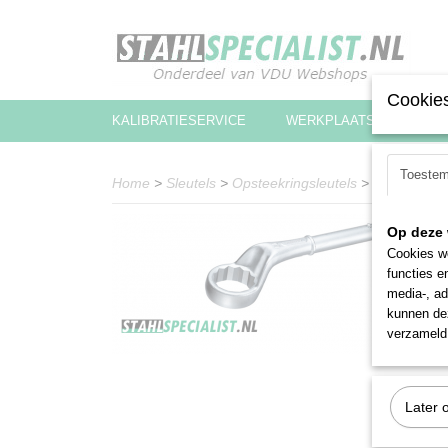
Cookies
KALIBRATIESERVICE
WERKPLAATSINRICHTIN
Toeste
Home
>
Sleutels
>
Opsteekringsleutels
>
Stahlwille 
Op deze 
Cookies wo
functies e
media-, ad
kunnen dez
verzameld 
Later 