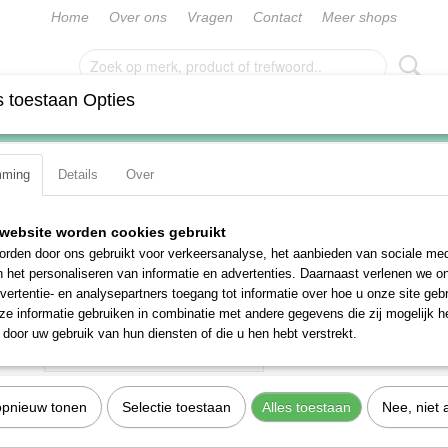
Home
Over ons
Vragen
Contact
Meer shops
 toestaan Opties
G
SLEUTELS
DOPPEN
IMPACTDOPPEN
MOMENT
mming
Details
Over
5-46 (42020046)
Stahlwille 5-46 (42020046
website worden cookies gebruikt
rden door ons gebruikt voor verkeersanalyse, het aanbieden van sociale med
€ 70,64
n het personaliseren van informatie en advertenties. Daarnaast verlenen we o
(exclusief btw 21%)
vertentie- en analysepartners toegang tot informatie over hoe u onze site gebru
e informatie gebruiken in combinatie met andere gegevens die zij mogelijk 
Aantal
door uw gebruik van hun diensten of die u hen hebt verstrekt.
opnieuw tonen
Selectie toestaan
Alles toestaan
Nee, niet 
IN WINKELWAGEN