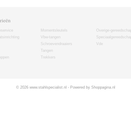
rieën
eservice
Momentsleutels
Overige-gereedscha
tsinrichting
Vbw-tangen
Speciaalgereedscha
Schroevendraaiers
Vde
Tangen
oppen
Trekkers
© 2026 www.stahlspecialist.nl - Powered by Shoppagina.nl