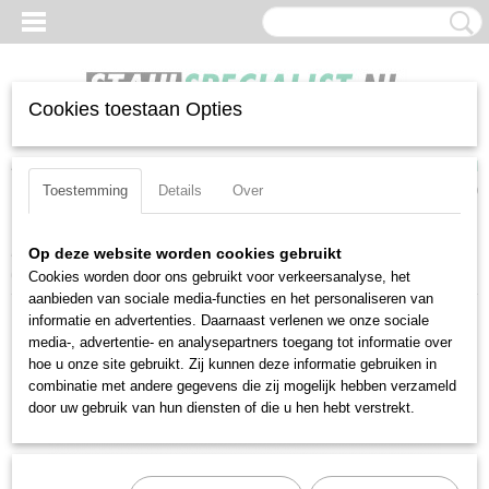
Cookies toestaan Opties
Inloggen
Registreren
UW WINKELWAGEN
Geen producten
(0)
Toestemming
Details
Over
Home
>
Sleutels
>
Open ringsleutels
>
Stahlwille 24-10X12
Op deze website worden cookies gebruikt
(41081012)
Cookies worden door ons gebruikt voor verkeersanalyse, het
aanbieden van sociale media-functies en het personaliseren van
informatie en advertenties. Daarnaast verlenen we onze sociale
media-, advertentie- en analysepartners toegang tot informatie over
hoe u onze site gebruikt. Zij kunnen deze informatie gebruiken in
combinatie met andere gegevens die zij mogelijk hebben verzameld
door uw gebruik van hun diensten of die u hen hebt verstrekt.