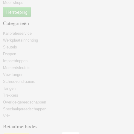
Meer shops
Herroeping
Categorieën
Kalibratieservice
Werkplaatsinrichting
Sleutels
Doppen
Impactdoppen
Momentsleutels
Vbw-tangen
Schroevendraaiers
Tangen
Trekkers
Overige-gereedschappen
Speciaalgereedschappen
Vde
Betaalmethodes