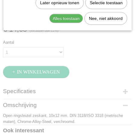
Stahlwille 24-10X12
Later opnieuw tonen
Selectie toestaan
(41081012)
Alles toestaan
Nee, niet akkoord
€ 14,68
(exclusief btw 21%)
Aantal
IN WINKELWAGEN
Specificaties
Productcode
Omschrijving
41081012
Open ringsleutel zeskant, 10x12 mm. DIN 3118/ISO 3318 (metrische
EAN code
maten), Chrome-Alloy-Steel, verchroomd.
4018754021918
Productcode leverancier
Ook interessant
41081012