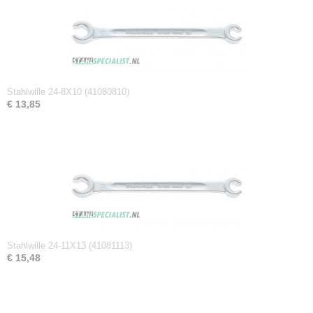
Netto gewicht
0,06 Kg
Afmetingen (l,b,h)
16,20 x 2,30 x 1,30 cm
Stahlwille 24-8X10 (41080810)
€ 13,85
Stahlwille 24-11X13 (41081113)
€ 15,48