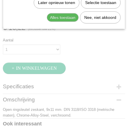
Stahlwille 24-9X11
Later opnieuw tonen
Selectie toestaan
(41080911)
Alles toestaan
Nee, niet akkoord
€ 16,22
(exclusief btw 21%)
Aantal
IN WINKELWAGEN
Specificaties
Productcode
Omschrijving
41080911
Open ringsleutel zeskant, 9x11 mm. DIN 3118/ISO 3318 (metrische
EAN code
maten), Chrome-Alloy-Steel, verchroomd.
4018754021895
Productcode leverancier
Ook interessant
41080911