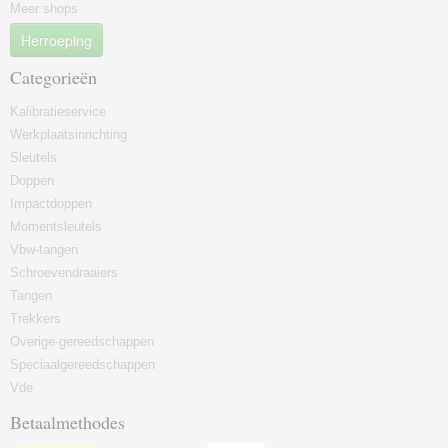
Meer shops
Herroeping
Categorieën
Kalibratieservice
Werkplaatsinrichting
Sleutels
Doppen
Impactdoppen
Momentsleutels
Vbw-tangen
Schroevendraaiers
Tangen
Trekkers
Overige-gereedschappen
Speciaalgereedschappen
Vde
Betaalmethodes