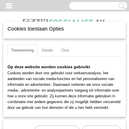
Cookies toestaan Opties
Inloggen
Registreren
UW WINKELWAGEN
Geen producten
(0)
Toestemming
Details
Over
Home
>
Sleutels
>
Open ringsleutels
>
Stahlwille 24-9X11
Op deze website worden cookies gebruikt
(41080911)
Cookies worden door ons gebruikt voor verkeersanalyse, het
aanbieden van sociale media-functies en het personaliseren van
informatie en advertenties. Daarnaast verlenen we onze sociale
media-, advertentie- en analysepartners toegang tot informatie over
hoe u onze site gebruikt. Zij kunnen deze informatie gebruiken in
combinatie met andere gegevens die zij mogelijk hebben verzameld
door uw gebruik van hun diensten of die u hen hebt verstrekt.