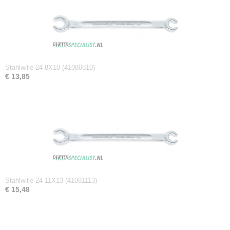
Netto gewicht
0,05 Kg
Afmetingen (l,b,h)
15 x 2,20 x 1,10 cm
Stahlwille 24-8X10 (41080810)
€ 13,85
Stahlwille 24-11X13 (41081113)
€ 15,48