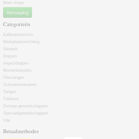
Meer shops
Herroeping
Categorieën
Kalibratieservice
Werkplaatsinrichting
Sleutels
Doppen
Impactdoppen
Momentsleutels
Vbw-tangen
Schroevendraaiers
Tangen
Trekkers
Overige-gereedschappen
Speciaalgereedschappen
Vde
Betaalmethodes