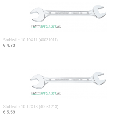
Netto gewicht
0,80 Kg
Afmetingen (l,b,h)
37 x 9 x 1,10 cm
Stahlwille 10-10X11 (40031011)
€ 4,73
Stahlwille 10-12X13 (40031213)
€ 5,59