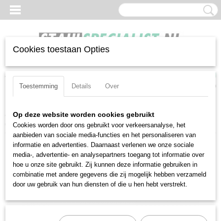
Cookies toestaan Opties
Inloggen
Registreren
UW WINKELWAGEN
Geen producten
(0)
Toestemming
Details
Over
Home
>
Sleutels
>
Dubbele steeksleutels
>
Stahlwille 10-16X18
Op deze website worden cookies gebruikt
(40031618)
Cookies worden door ons gebruikt voor verkeersanalyse, het
aanbieden van sociale media-functies en het personaliseren van
informatie en advertenties. Daarnaast verlenen we onze sociale
media-, advertentie- en analysepartners toegang tot informatie over
hoe u onze site gebruikt. Zij kunnen deze informatie gebruiken in
combinatie met andere gegevens die zij mogelijk hebben verzameld
door uw gebruik van hun diensten of die u hen hebt verstrekt.