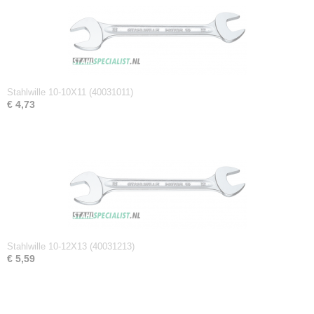
Netto gewicht
0,13 Kg
Afmetingen (l,b,h)
21,60 x 4,10 x 0,70 cm
Stahlwille 10-10X11 (40031011)
€ 4,73
Stahlwille 10-12X13 (40031213)
€ 5,59