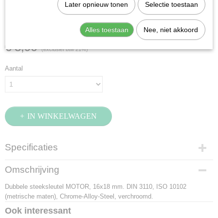
Stahlwille 10-16X18
Later opnieuw tonen
Selectie toestaan
(40031618)
Alles toestaan
Nee, niet akkoord
€ 8,96
(exclusief btw 21%)
Aantal
IN WINKELWAGEN
Specificaties
Productcode
Omschrijving
40031618
Dubbele steeksleutel MOTOR, 16x18 mm. DIN 3110, ISO 10102
EAN code
(metrische maten), Chrome-Alloy-Steel, verchroomd.
4018754017881
Productcode leverancier
Ook interessant
40031618