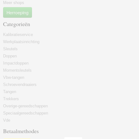
Meer shops
Herroeping
Categorieën
Kalibratieservice
Werkplaatsinrichting
Sleutels
Doppen
Impactdoppen
Momentsleutels
Vbw-tangen
Schroevendraaiers
Tangen
Trekkers
Overige-gereedschappen
Speciaalgereedschappen
Vde
Betaalmethodes