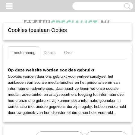
Cookies toestaan Opties
Inloggen
Registreren
UW WINKELWAGEN
Geen producten
(0)
Toestemming
Details
Over
Home
>
Sleutels
>
Dubbele steeksleutels
>
Stahlwille 12A-9/16
Op deze website worden cookies gebruikt
(40463434)
Cookies worden door ons gebruikt voor verkeersanalyse, het
aanbieden van sociale media-functies en het personaliseren van
informatie en advertenties. Daarnaast verlenen we onze sociale
media-, advertentie- en analysepartners toegang tot informatie over
hoe u onze site gebruikt. Zij kunnen deze informatie gebruiken in
combinatie met andere gegevens die zij mogelijk hebben verzameld
door uw gebruik van hun diensten of die u hen hebt verstrekt.