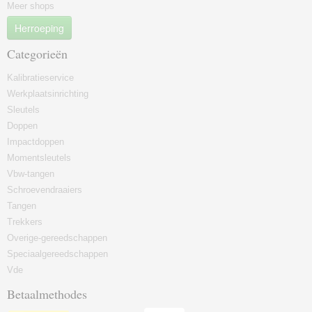
Meer shops
Herroeping
Categorieën
Kalibratieservice
Werkplaatsinrichting
Sleutels
Doppen
Impactdoppen
Momentsleutels
Vbw-tangen
Schroevendraaiers
Tangen
Trekkers
Overige-gereedschappen
Speciaalgereedschappen
Vde
Betaalmethodes