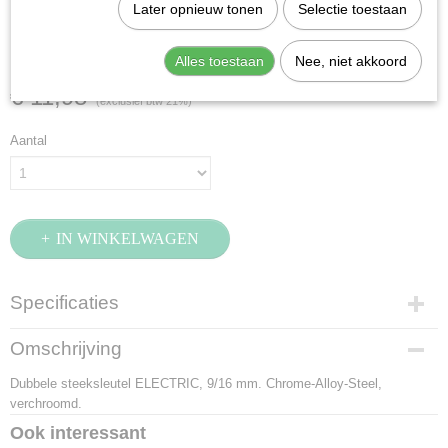
Stahlwille 12A-9/16
Later opnieuw tonen
Selectie toestaan
(40463434)
Alles toestaan
Nee, niet akkoord
€ 11,98
(exclusief btw 21%)
Aantal
IN WINKELWAGEN
Specificaties
Productcode
Omschrijving
40463434
Dubbele steeksleutel ELECTRIC, 9/16 mm. Chrome-Alloy-Steel,
EAN code
verchroomd.
4018754020041
Productcode leverancier
Ook interessant
40463434