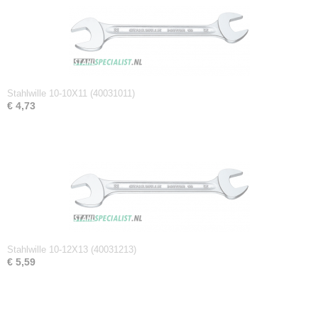
Netto gewicht
0,04 Kg
Afmetingen (l,b,h)
13,10 x 2,90 x 0,30 cm
Stahlwille 10-10X11 (40031011)
€ 4,73
Stahlwille 10-12X13 (40031213)
€ 5,59