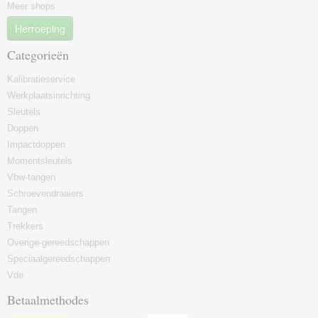
Meer shops
Herroeping
Categorieën
Kalibratieservice
Werkplaatsinrichting
Sleutels
Doppen
Impactdoppen
Momentsleutels
Vbw-tangen
Schroevendraaiers
Tangen
Trekkers
Overige-gereedschappen
Speciaalgereedschappen
Vde
Betaalmethodes