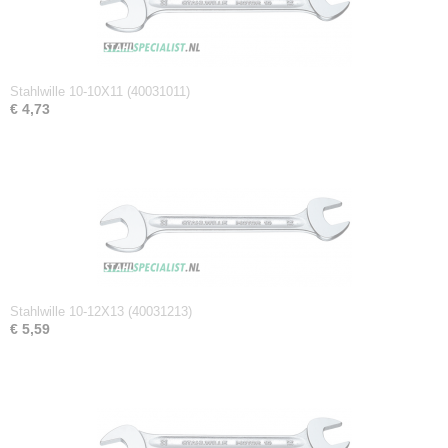
0,02 Kg
Afmetingen (l,b,h)
9,60 x 1,70 x 0,30 cm
Stahlwille 10-10X11 (40031011)
€ 4,73
Stahlwille 10-12X13 (40031213)
€ 5,59