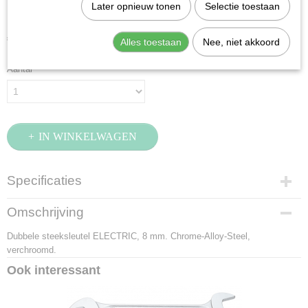
Stahlwille 12-8 (40060808)
Later opnieuw tonen
Selectie toestaan
€ 8,23
Alles toestaan
Nee, niet akkoord
(exclusief btw 21%)
Aantal
IN WINKELWAGEN
Specificaties
Productcode
Omschrijving
40060808
Dubbele steeksleutel ELECTRIC, 8 mm. Chrome-Alloy-Steel,
EAN code
verchroomd.
4018754018598
Productcode leverancier
Ook interessant
40060808
Netto gewicht