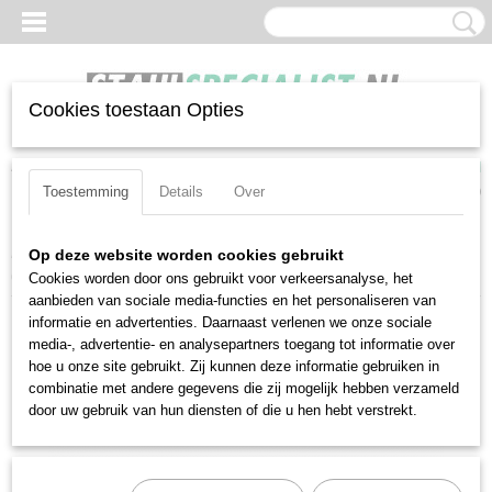
Cookies toestaan Opties
Inloggen
Registreren
UW WINKELWAGEN
Geen producten
(0)
Toestemming
Details
Over
Home
>
Sleutels
>
Dubbele steeksleutels
>
Stahlwille 12-8
Op deze website worden cookies gebruikt
(40060808)
Cookies worden door ons gebruikt voor verkeersanalyse, het
aanbieden van sociale media-functies en het personaliseren van
informatie en advertenties. Daarnaast verlenen we onze sociale
media-, advertentie- en analysepartners toegang tot informatie over
hoe u onze site gebruikt. Zij kunnen deze informatie gebruiken in
combinatie met andere gegevens die zij mogelijk hebben verzameld
door uw gebruik van hun diensten of die u hen hebt verstrekt.