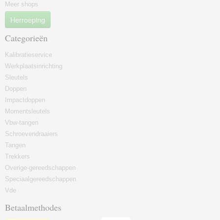
Meer shops
Herroeping
Categorieën
Kalibratieservice
Werkplaatsinrichting
Sleutels
Doppen
Impactdoppen
Momentsleutels
Vbw-tangen
Schroevendraaiers
Tangen
Trekkers
Overige-gereedschappen
Speciaalgereedschappen
Vde
Betaalmethodes