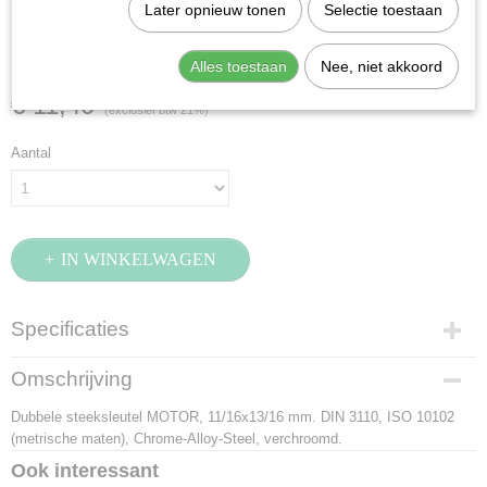
Stahlwille 10A-11/16X13/16
Later opnieuw tonen
Selectie toestaan
(40433842)
Alles toestaan
Nee, niet akkoord
€ 11,40
(exclusief btw 21%)
Aantal
IN WINKELWAGEN
Specificaties
Productcode
Omschrijving
40433842
Dubbele steeksleutel MOTOR, 11/16x13/16 mm. DIN 3110, ISO 10102
EAN code
(metrische maten), Chrome-Alloy-Steel, verchroomd.
4018754019823
Productcode leverancier
Ook interessant
40433842