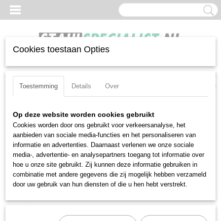
Cookies toestaan Opties
Inloggen
Registreren
UW WINKELWAGEN
Geen producten
(0)
Toestemming
Details
Over
Home
>
Sleutels
>
Dubbele steeksleutels
>
Stahlwille 10A-
Op deze website worden cookies gebruikt
11/16X13/16 (40433842)
Cookies worden door ons gebruikt voor verkeersanalyse, het
aanbieden van sociale media-functies en het personaliseren van
informatie en advertenties. Daarnaast verlenen we onze sociale
media-, advertentie- en analysepartners toegang tot informatie over
hoe u onze site gebruikt. Zij kunnen deze informatie gebruiken in
combinatie met andere gegevens die zij mogelijk hebben verzameld
door uw gebruik van hun diensten of die u hen hebt verstrekt.