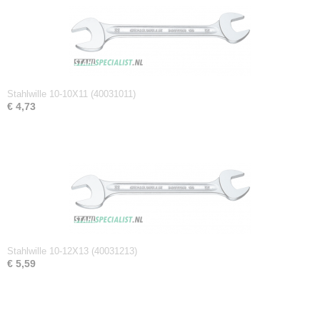
Netto gewicht
0,17 Kg
Afmetingen (l,b,h)
23,10 x 4,90 x 0,70 cm
Stahlwille 10-10X11 (40031011)
€ 4,73
Stahlwille 10-12X13 (40031213)
€ 5,59