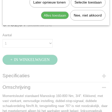
Stahlwille 720NF/80
Later opnieuw tonen
Selectie toestaan
(50190081)
Alles toestaan
Nee, niet akkoord
€ 751,04
(exclusief btw 21%)
Aantal
IN WINKELWAGEN
Specificaties
Productcode
Omschrijving
50190081
Momentsleutel standaard Manoskop 160-800 Nm, 3/4''. Klikkend, met
EAN code
vast vierkant, eenvoudige instelling, dubbel-stop-signaal, dubbele
4018754031931
schaalverdeling Nm/ft.lb, terugstelling naar ?0? is niet noodzakelijk, daar
Productcode leverancier
het,meetelement alleen bij het aanhalen wordt belast, linksomgebruik
50190081