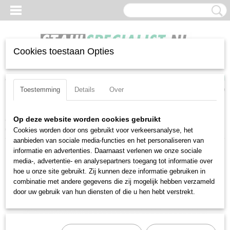
Cookies toestaan Opties
Inloggen
Registreren
UW WINKELWAGEN
Geen producten
(0)
Toestemming
Details
Over
Home
>
Momentsleutels
>
Momentsleutels
>
Stahlwille 720NF/80
Op deze website worden cookies gebruikt
(50190081)
Cookies worden door ons gebruikt voor verkeersanalyse, het
aanbieden van sociale media-functies en het personaliseren van
informatie en advertenties. Daarnaast verlenen we onze sociale
media-, advertentie- en analysepartners toegang tot informatie over
hoe u onze site gebruikt. Zij kunnen deze informatie gebruiken in
combinatie met andere gegevens die zij mogelijk hebben verzameld
door uw gebruik van hun diensten of die u hen hebt verstrekt.