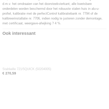
d.m.v. het omdraaien van het doorsteekvierkant, alle kwetsbare
Netto gewicht
onderdelen worden beschermd door het robuuste stalen huis in alu-u-
6,10 Kg
profiel, kalibratie met de perfectControl kalibratiebank nr. 7794 of de
Afmetingen (l,b,h)
kalibreerinstallatie nr. 7706, indien nodig te justeren zonder demontage,
103,40 x 4,50 x 6,50 cm
met certificaat, weergave-afwijking ? 4 %.
Ook interessant
Stahlwille 721/5QUICK (50204005)
€ 270,59