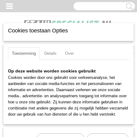
Cookies toestaan Opties
Inloggen
Registreren
UW WINKELWAGEN
Geen producten
(0)
Toestemming
Details
Over
Home
>
Impactdoppen
>
Bits
>
Verbindingshulpstukken
>
Stahlwille
Op deze website worden cookies gebruikt
4035 (32210001)
Cookies worden door ons gebruikt voor verkeersanalyse, het
aanbieden van sociale media-functies en het personaliseren van
informatie en advertenties. Daarnaast verlenen we onze sociale
media-, advertentie- en analysepartners toegang tot informatie over
hoe u onze site gebruikt. Zij kunnen deze informatie gebruiken in
combinatie met andere gegevens die zij mogelijk hebben verzameld
door uw gebruik van hun diensten of die u hen hebt verstrekt.