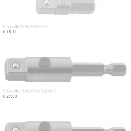
0,03 Kg
Afmetingen (l,b,h)
3,80 x 1,20 x 1,20 cm
Stahlwille 3116 (31160000)
€ 15,11
Stahlwille 3116/1QR (31161001)
€ 27,03