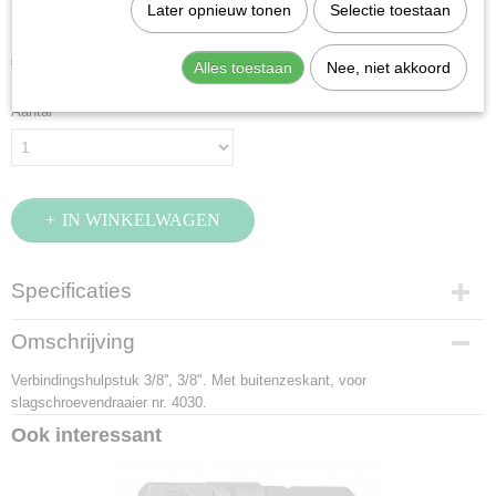
Stahlwille 4035 (32210001)
Later opnieuw tonen
Selectie toestaan
€ 16,03
Alles toestaan
Nee, niet akkoord
(exclusief btw 21%)
Aantal
IN WINKELWAGEN
Specificaties
Productcode
Omschrijving
32210001
Verbindingshulpstuk 3/8'', 3/8". Met buitenzeskant, voor
EAN code
slagschroevendraaier nr. 4030.
4018754017126
Productcode leverancier
Ook interessant
32210001
Netto gewicht