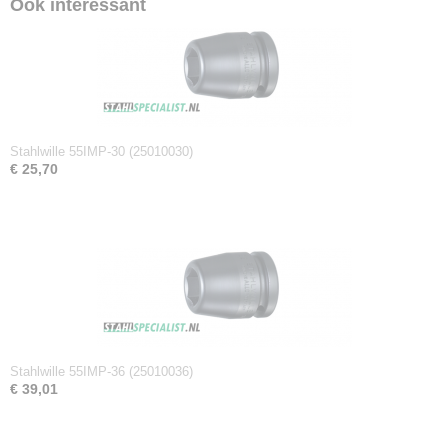
Ook interessant
Netto gewicht
0,84 Kg
Afmetingen (l,b,h)
10 x 4,50 x 4,50 cm
Stahlwille 55IMP-30 (25010030)
€ 25,70
Stahlwille 55IMP-36 (25010036)
€ 39,01