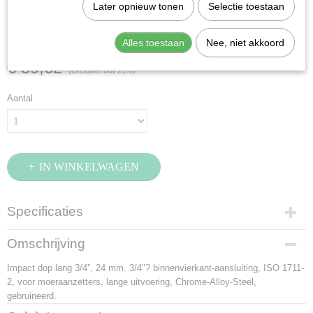
Stahlwille 56IMP-24
Later opnieuw tonen
Selectie toestaan
(25020024)
Alles toestaan
Nee, niet akkoord
€ 39,62
(exclusief btw 21%)
Aantal
IN WINKELWAGEN
Specificaties
Productcode
Omschrijving
25020024
Impact dop lang 3/4'', 24 mm. 3/4"? binnenvierkant-aansluiting, ISO 1711-
EAN code
2, voor moeraanzetters, lange uitvoering, Chrome-Alloy-Steel,
4018754015825
gebruineerd.
Productcode leverancier
25020024