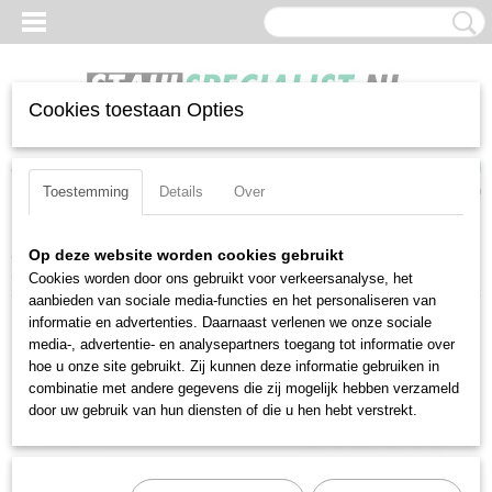
Cookies toestaan Opties
Inloggen
Registreren
UW WINKELWAGEN
Geen producten
(0)
Toestemming
Details
Over
Home
>
Impactdoppen
>
3-4-aansluiting
>
Losse doppen
>
Op deze website worden cookies gebruikt
Stahlwille 56IMP-24 (25020024)
Cookies worden door ons gebruikt voor verkeersanalyse, het
aanbieden van sociale media-functies en het personaliseren van
informatie en advertenties. Daarnaast verlenen we onze sociale
media-, advertentie- en analysepartners toegang tot informatie over
hoe u onze site gebruikt. Zij kunnen deze informatie gebruiken in
combinatie met andere gegevens die zij mogelijk hebben verzameld
door uw gebruik van hun diensten of die u hen hebt verstrekt.