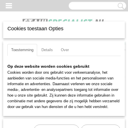
Cookies toestaan Opties
Inloggen
Registreren
UW WINKELWAGEN
Geen producten
(0)
Toestemming
Details
Over
Home
>
Impactdoppen
>
1-2-aansluiting
>
Losse doppen
>
Op deze website worden cookies gebruikt
Stahlwille 2307TX-T50 (23070050)
Cookies worden door ons gebruikt voor verkeersanalyse, het
aanbieden van sociale media-functies en het personaliseren van
informatie en advertenties. Daarnaast verlenen we onze sociale
media-, advertentie- en analysepartners toegang tot informatie over
hoe u onze site gebruikt. Zij kunnen deze informatie gebruiken in
combinatie met andere gegevens die zij mogelijk hebben verzameld
door uw gebruik van hun diensten of die u hen hebt verstrekt.