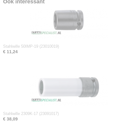
Ook interessant
Netto gewicht
0,06 Kg
Afmetingen (l,b,h)
4 x 2,50 x 2,50 cm
Stahlwille 50IMP-19 (23010019)
€ 11,24
Stahlwille 2309K-17 (23091017)
€ 38,09