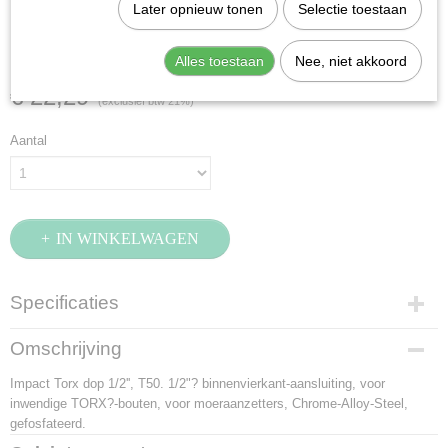
Stahlwille 2307TX-T50
Later opnieuw tonen
Selectie toestaan
(23070050)
Alles toestaan
Nee, niet akkoord
€ 22,29
(exclusief btw 21%)
Aantal
IN WINKELWAGEN
Specificaties
Productcode
Omschrijving
23070050
Impact Torx dop 1/2'', T50. 1/2"? binnenvierkant-aansluiting, voor
EAN code
inwendige TORX?-bouten, voor moeraanzetters, Chrome-Alloy-Steel,
4018754015245
gefosfateerd.
Productcode leverancier
23070050