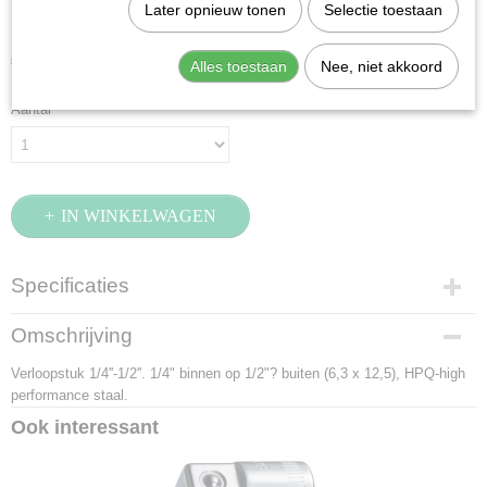
Stahlwille 410 (11030003)
Later opnieuw tonen
Selectie toestaan
€ 12,24
Alles toestaan
Nee, niet akkoord
(exclusief btw 21%)
Aantal
IN WINKELWAGEN
Specificaties
Productcode
Omschrijving
11030003
Verloopstuk 1/4''-1/2''. 1/4" binnen op 1/2"? buiten (6,3 x 12,5), HPQ-high
EAN code
performance staal.
4018754012251
Productcode leverancier
Ook interessant
11030003
Netto gewicht