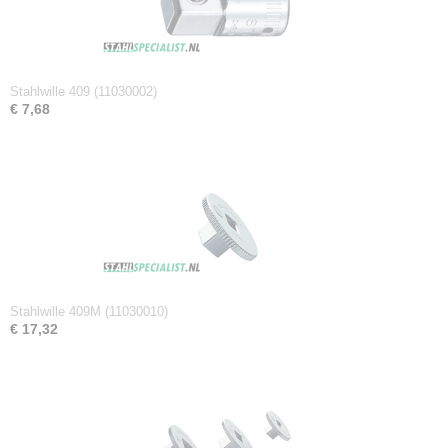
0,04 Kg
Afmetingen (l,b,h)
2,80 x 1,70 x 1,70 cm
Stahlwille 409 (11030002)
€ 7,68
Stahlwille 409M (11030010)
€ 17,32