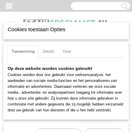
Cookies toestaan Opties
Inloggen
Registreren
UW WINKELWAGEN
Geen producten
(0)
Toestemming
Details
Over
Home
>
Doppen
>
1-4-aansluiting
>
Hulp-en-verloopstukken
>
Op deze website worden cookies gebruikt
Verloopstukken
>
Stahlwille 410 (11030003)
Cookies worden door ons gebruikt voor verkeersanalyse, het
aanbieden van sociale media-functies en het personaliseren van
informatie en advertenties. Daarnaast verlenen we onze sociale
media-, advertentie- en analysepartners toegang tot informatie over
hoe u onze site gebruikt. Zij kunnen deze informatie gebruiken in
combinatie met andere gegevens die zij mogelijk hebben verzameld
door uw gebruik van hun diensten of die u hen hebt verstrekt.